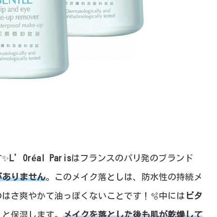
す✨
L’Oréal Paris
はフランスのパリ発のブランド
がありません
。このメイク落としは、防水性の持続メ
はさ爽やかて油っぽくないことです！🫧中には
ビタ
りと保湿します。
メイクを落とした後も肌が乾燥して